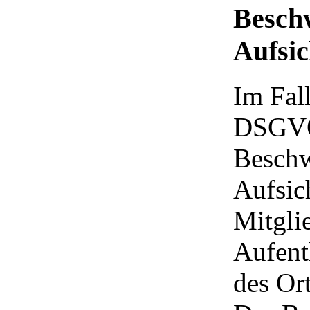
Beschw
Aufsic
Im Fal
DSGVO 
Beschw
Aufsic
Mitgli
Aufenth
des Or