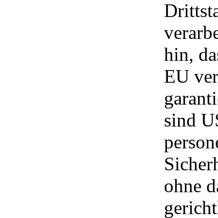
Drittst
verarb
hin, da
EU ver
garant
sind U
person
Sicher
ohne d
gerich