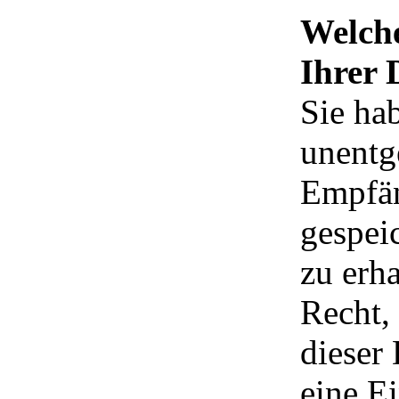
Welche
Ihrer 
Sie hab
unentg
Empfän
gespei
zu erh
Recht,
dieser
eine E