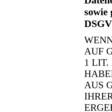
Datene
sowie 
DSGV
WENN
AUF G
1 LIT
HABEN
AUS G
IHRE
ERGE