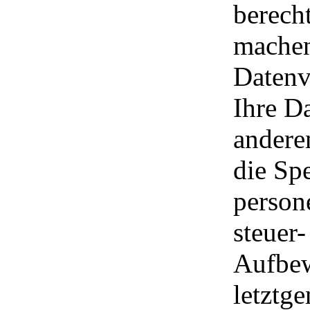
berech
machen
Datenv
Ihre Da
andere
die Sp
person
steuer-
Aufbew
letztg