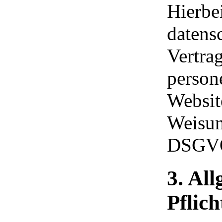
Hierbe
datens
Vertrag
person
Websit
Weisun
DSGVO 
3. Al
Pflich