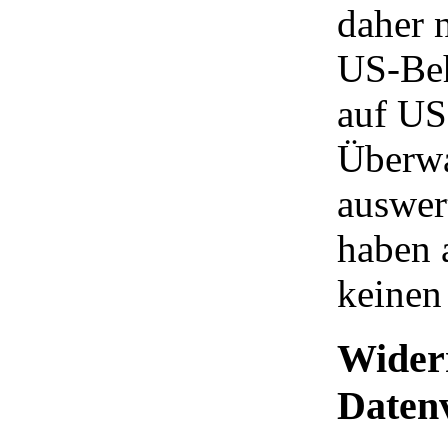
daher 
US-Beh
auf US
Überwa
auswer
haben 
keinen
Widerr
Daten