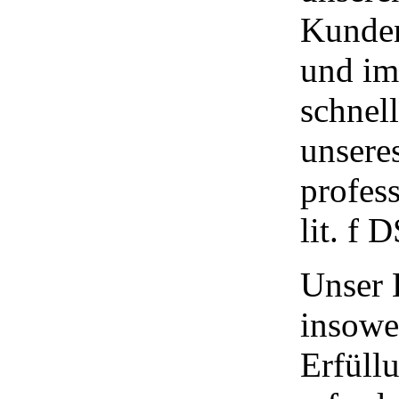
Kunden
und im 
schnell
unsere
profess
lit. f
Unser 
insowei
Erfüll