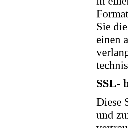
in ein
Format
Sie di
einen 
verlang
techni
SSL- 
Diese 
und zu
vertrau