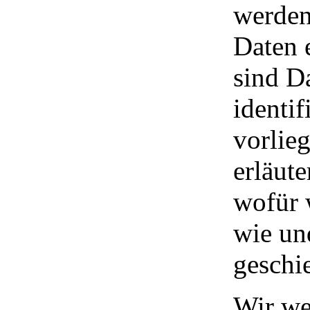
werden
Daten 
sind D
identi
vorlie
erläut
wofür w
wie un
geschie
Wir we