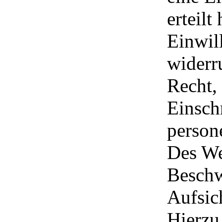
erteilt
Einwil
widerr
Recht,
Einsch
person
Des We
Beschw
Aufsic
Hierzu