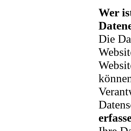
Wer is
Datene
Die Da
Websit
Websit
können
Verantw
Datens
erfass
Ihre D