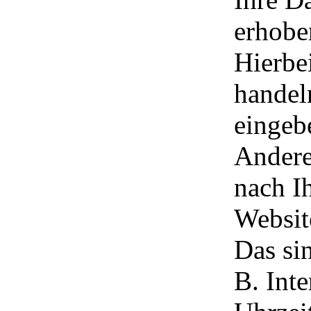
erhoben
Hierbe
handel
eingeb
Andere
nach I
Websit
Das si
B. Int