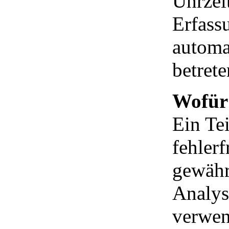
Uhrzeit
Erfass
automa
betrete
Wofür 
Ein Te
fehlerf
gewähr
Analys
verwen