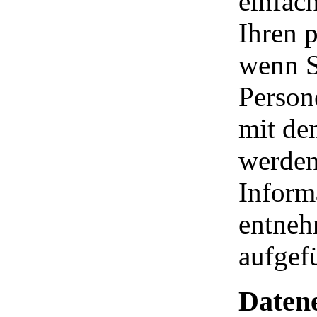
einfac
Ihren 
wenn S
Person
mit den
werden
Inform
entneh
aufgef
Datene