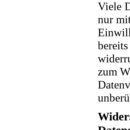
Viele 
nur mi
Einwil
bereits
widerr
zum Wi
Datenv
unberü
Widers